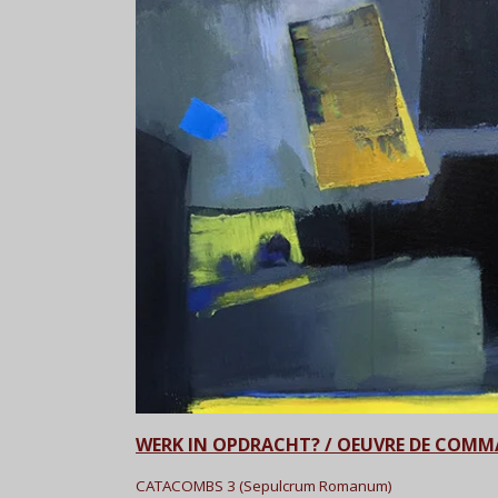
WERK IN OPDRACHT? / OEUVRE DE COM
CATACOMBS 3 (Sepulcrum Romanum)