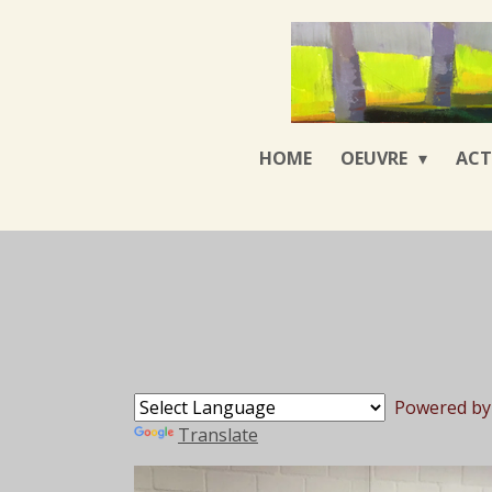
Ga
direct
naar
de
hoofdinhoud
HOME
OEUVRE
ACT
Powered by
Translate