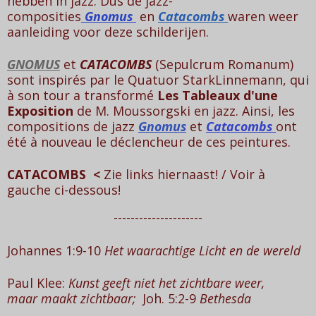
hebben in jazz. Dus de jazz-
composities
Gnomus
e
n
Catacombs
waren weer
aanleiding voor deze schilderijen.
GNOMUS
et
CATACOMBS
(Sepulcrum Romanum)
sont inspirés par le Quatuor StarkLinnemann, qui
à son tour a transformé
Les Tableaux d'une
Exposition
de M. Moussorgski en jazz. Ainsi, les
compositions de jazz
Gnomu
s
et
Catacombs
ont
été à nouveau le déclencheur de ces peintures.
CATACOMBS <
Zie links hiernaast! / Voir à
gauche ci-dessous!
---------------------
Johannes 1:9-10
Het waarachtige Licht en de wereld
Paul Klee:
Kunst geeft niet het zichtbare weer,
maar maakt zichtbaar;
Joh. 5:2-9
Bethesda