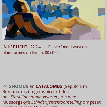
IN HET LICHT
22.2.4L - Olieverf met kwast en
plamuurmes op linnen, 80x120cm
<<
GNOMUS
en
CATACOMBS
(Sepulcrum
Romanum) zijn geïnspireerd door
het
StarkLinnemann-kwartet ,
die weer
Mussorgsky's
Schilderijententoonstelling
omgezet