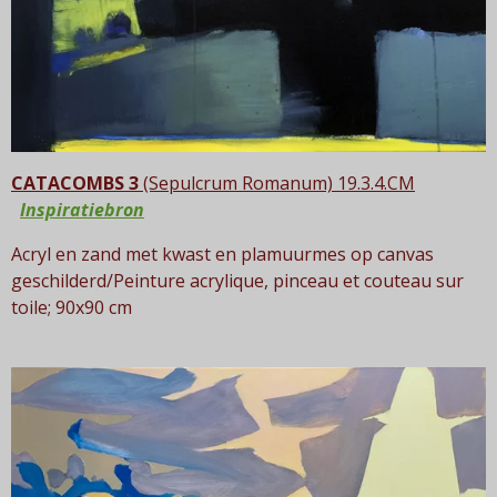
CATACOMBS 3
(Sepulcrum Romanum)
19
.3.4.CM
Inspiratiebron
Acryl en zand met kwast en plamuurmes op canvas
geschilderd
/Peinture acrylique,
pinceau et
couteau sur
toile;
90x90 cm