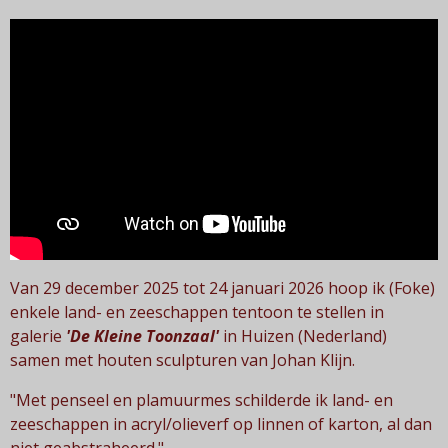
Van 29 december 2025 tot 24 januari 2026 hoop ik (Foke)
enkele land- en zeeschappen tentoon te stellen in
galerie
'De Kleine Toonzaal'
in Huizen (Nederland)
samen met houten sculpturen van Johan Klijn.
"Met penseel en plamuurmes schilderde ik land- en
zeeschappen in acryl/olieverf op linnen of karton, al dan
niet geabstraheerd."