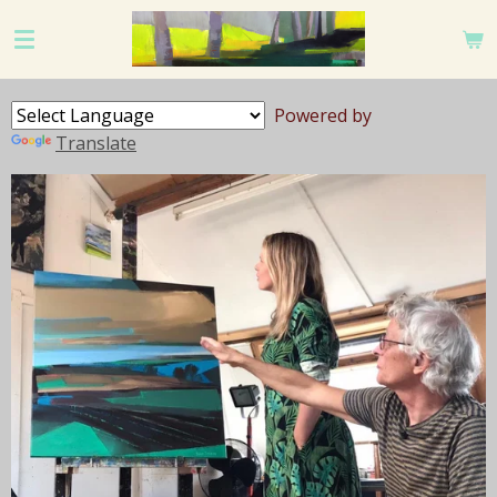
Ga
direct
naar
de
Powered by
hoofdinhoud
Translate