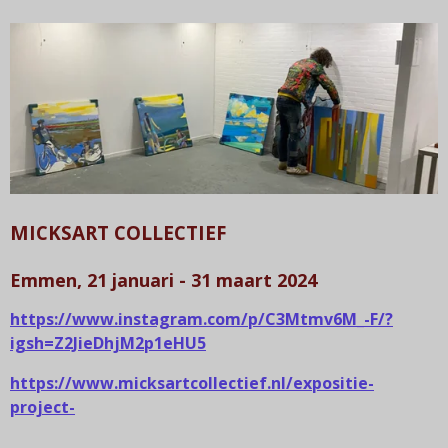
MICKSART COLLECTIEF
Emmen,
21 januari - 31 maart 2024
https://www.instagram.com/p/C3Mtmv6M_-F/?
igsh=Z2JieDhjM2p1eHU5
https://www.micksartcollectief.nl/expositie-
project-